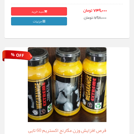
سبد خرید
749,000 تومان
798000 تومان
جزئیات
% OFF
قرص افزایش وزن مگارنج اکستریم 60 تایی