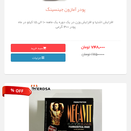
پودر آمازون جینسینگ
افزایش اشتها و افزایش وزن در یک دوره یک ماهه 10 الی 15 کیلو در ماه
پودر 300 گرمی
سبد خرید
748,000 تومان
1750000 تومان
جزئیات
% OFF