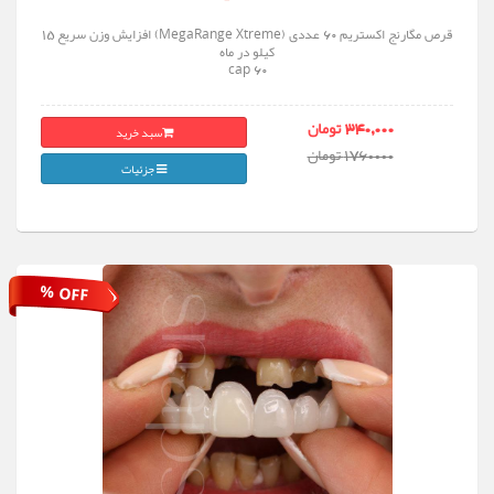
قرص مگارنج اکستریم ۶۰ عددی (MegaRange Xtreme) افزایش وزن سریع 15
کیلو در ماه
60 cap
سبد خرید
340,000 تومان
1760000 تومان
جزئیات
% OFF