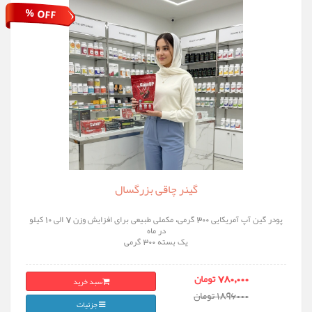
% OFF
گینر چاقی بزرگسال
پودر گین آپ آمریکایی ۳۰۰ گرمی، مکملی طبیعی برای افزایش وزن 7 الی 10 کیلو
در ماه
یک بسته 300 گرمی
سبد خرید
780,000 تومان
1896000 تومان
جزئیات