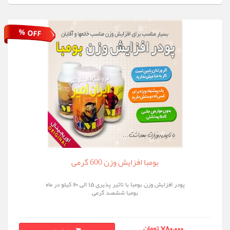
% OFF
بومبا افزایش وزن 600 گرمی
پودر افزایش وزن بومبا با تاثیر پذیری 15 الی 20 کیلو در ماه
بومبا ششصد گرمی
780,000 تومان