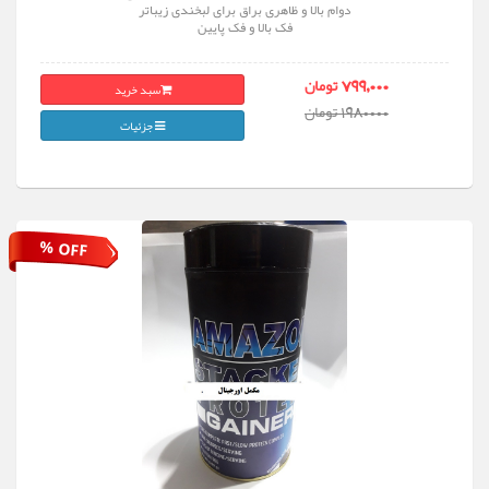
دوام بالا و ظاهری براق برای لبخندی زیباتر
فک بالا و فک پایین
سبد خرید
799,000 تومان
1980000 تومان
جزئیات
% OFF