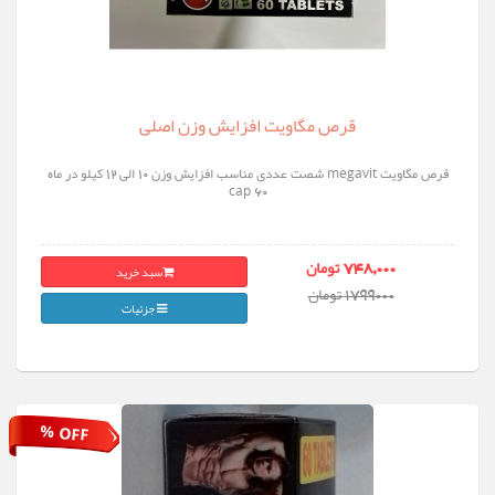
قرص مگاویت افزایش وزن اصلی
قرص مگاویت megavit شصت عددی مناسب افزایش وزن 10 الی 12 کیلو در ماه
60 cap
سبد خرید
748,000 تومان
1799000 تومان
جزئیات
% OFF