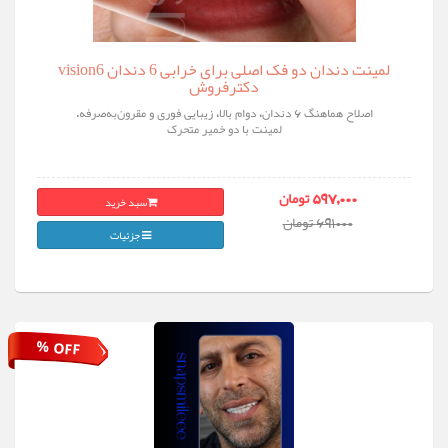
لمینت دندان دو فک اصلی برای خرابی 6 دندان vision6
دکترفروش
اصلاح هماهنگ ۶ دندان، دوام بالا، زیبایی فوری و مقرون‌به‌صرفه.
لمینت با دو خمیر متحرک
سبد خرید
597,000 تومان
691000 تومان
جزئیات
% OFF