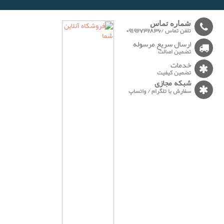
-------
شماره تماس
تلفن تماس /09192732836
ارسال سریع مرسوله
تضمین اصالت
خدمات
تضمین کیفیت
شبکه مجازی
سفارش با تلگرام / واتساپ