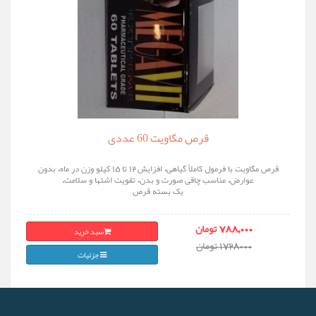
قرص مگاویت 60 عددی
قرص مگاویت با فرمول کاملاً گیاهی، افزایش ۱۲ تا ۱۵ کیلو وزن در ماه، بدون
عوارض، مناسب چاقی صورت و بدن، تقویت اشتها و سلامت.
یک بسته قرص
سبد خرید
788,000 تومان
1728000 تومان
جزئیات