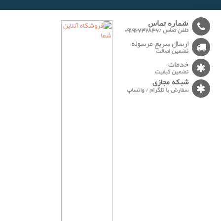
-------
شماره تماس
تلفن تماس /09192732836
ارسال سریع مرسوله
تضمین اصالت
خدمات
تضمین کیفیت
شبکه مجازی
سفارش با تلگرام / واتساپ