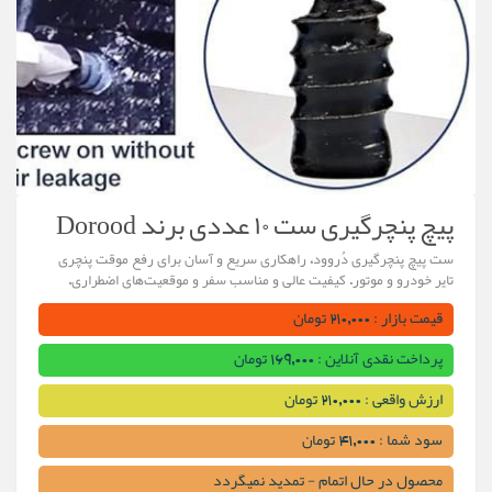
پیچ پنچرگیری ست ۱۰ عددی برند Dorood
ست پیچ پنچرگیری دُروود، راهکاری سریع و آسان برای رفع موقت پنچری
تایر خودرو و موتور. کیفیت عالی و مناسب سفر و موقعیت‌های اضطراری.
قیمت بازار : 210,000 تومان
پرداخت نقدی آنلاین : 169,000 تومان
ارزش واقعی : 210,000 تومان
سود شما : 41,000 تومان
محصول در حال اتمام - تمدید نمیگردد